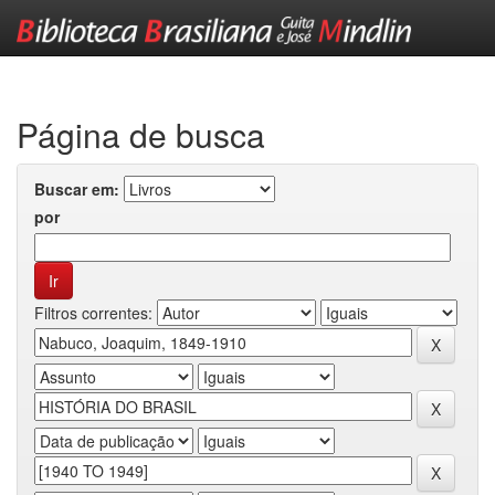
Skip
navigation
Página de busca
Buscar em:
por
Filtros correntes: