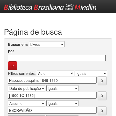
Skip
navigation
Página de busca
Buscar em:
por
Filtros correntes: