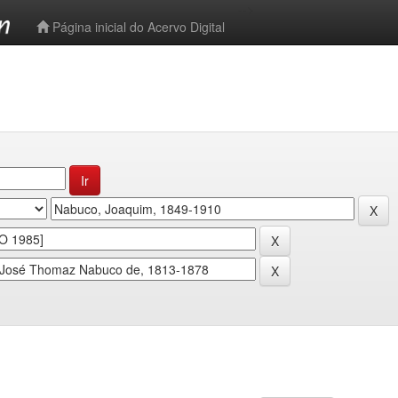
-->
Página inicial do Acervo Digital