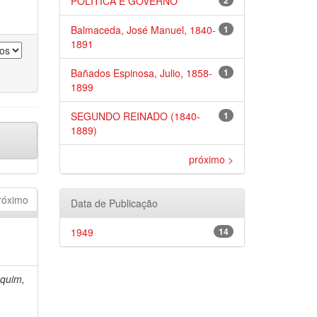
POLÍTICA E GOVERNO
2
Balmaceda, José Manuel, 1840-
1
1891
Bañados Espinosa, Julio, 1858-
1
1899
SEGUNDO REINADO (1840-
1
1889)
próximo >
róximo
Data de Publicação
1949
14
quim,