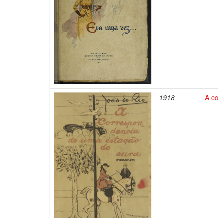
1918
A c