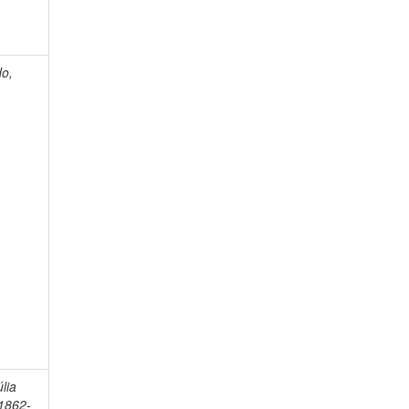
do,
lia
1862-