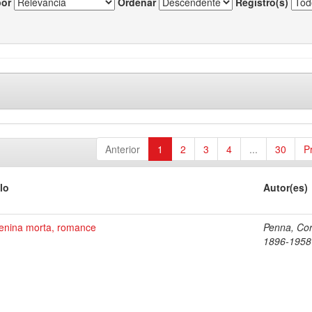
por
Ordenar
Registro(s)
Anterior
1
2
3
4
...
30
P
lo
Autor(es)
enina morta, romance
Penna, Cor
1896-1958