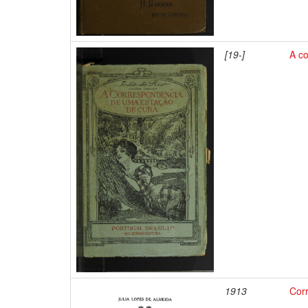
[19-]
A c
1913
Corr