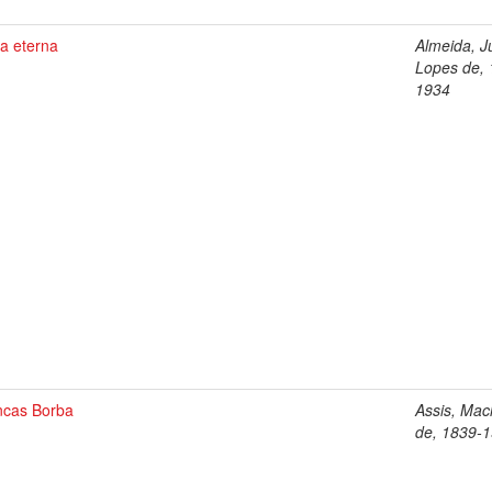
a eterna
Almeida, Jú
Lopes de, 
1934
ncas Borba
Assis, Ma
de, 1839-