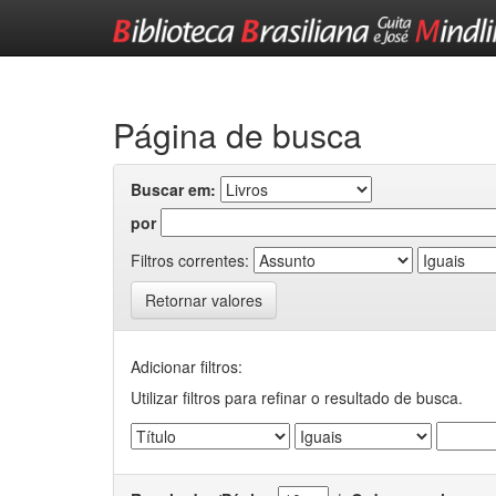
Skip
navigation
Página de busca
Buscar em:
por
Filtros correntes:
Retornar valores
Adicionar filtros:
Utilizar filtros para refinar o resultado de busca.