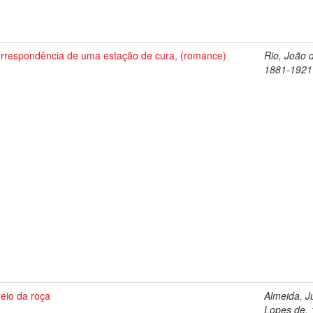
orrespondência de uma estação de cura, (romance)
Rio, João 
1881-1921
eio da roça
Almeida, Jú
Lopes de, 