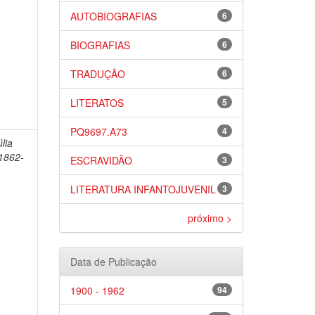
AUTOBIOGRAFIAS
6
BIOGRAFIAS
6
TRADUÇÃO
6
LITERATOS
5
PQ9697.A73
4
lia
1862-
ESCRAVIDÃO
3
LITERATURA INFANTOJUVENIL
3
próximo >
Data de Publicação
1900 - 1962
94