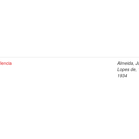
llencia
Almeida, Jú
Lopes de, 
1934