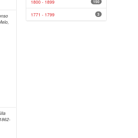
1800 - 1899
150
1771 - 1799
3
onso
Melo,
lia
1862-