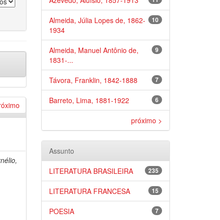
Azevedo, Aluísio, 1857-1913
Almeida, Júlia Lopes de, 1862-
10
1934
Almeida, Manuel Antônio de,
9
1831-...
Távora, Franklin, 1842-1888
7
Barreto, Lima, 1881-1922
6
róximo
próximo >
Assunto
nélio,
LITERATURA BRASILEIRA
235
LITERATURA FRANCESA
15
POESIA
7