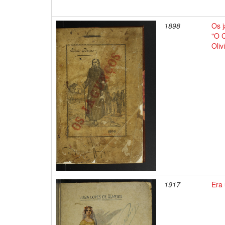
1898
Os j
"O C
Oliv
1917
Era 