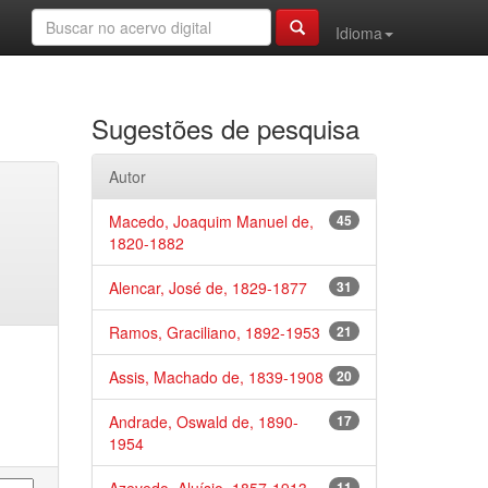
Idioma
Sugestões de pesquisa
Autor
Macedo, Joaquim Manuel de,
45
1820-1882
Alencar, José de, 1829-1877
31
Ramos, Graciliano, 1892-1953
21
Assis, Machado de, 1839-1908
20
Andrade, Oswald de, 1890-
17
1954
11