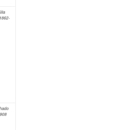
lia
1862-
chado
1908