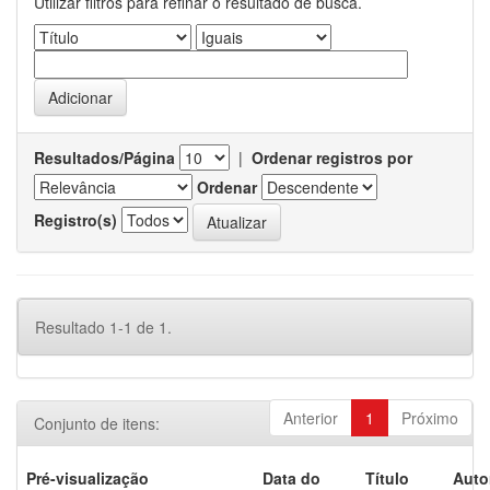
Utilizar filtros para refinar o resultado de busca.
Resultados/Página
|
Ordenar registros por
Ordenar
Registro(s)
Resultado 1-1 de 1.
Anterior
1
Próximo
Conjunto de itens:
Pré-visualização
Data do
Título
Auto