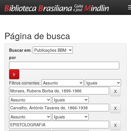
Skip
navigation
Página de busca
Buscar em:
por
Filtros correntes: