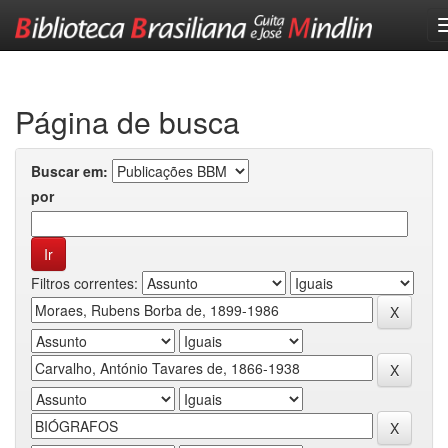
Skip
navigation
Página de busca
Buscar em:
por
Filtros correntes: