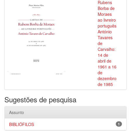
Rubens
Borba de
Moraes
ao livreiro
português
António
Tavares
de
Carvalho:
14 de
abril de
1961 a 16
de
dezembro
de 1985
Sugestões de pesquisa
Assunto
BIBLIÓFILOS
1