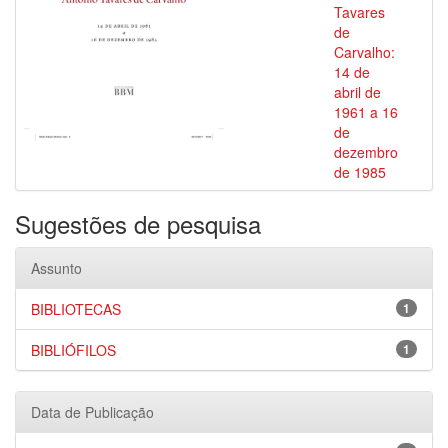
Tavares
de
Carvalho:
14 de
abril de
1961 a 16
de
dezembro
de 1985
Sugestões de pesquisa
Assunto
BIBLIOTECAS
1
BIBLIÓFILOS
1
Data de Publicação