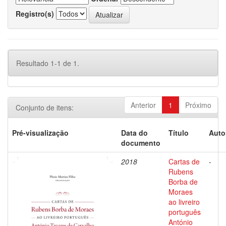
Registro(s)
Resultado 1-1 de 1.
Anterior
1
Próximo
Conjunto de itens:
Pré-visualização
Data do
Título
Auto
documento
2018
Cartas de
-
Rubens
Borba de
Moraes
ao livreiro
português
António