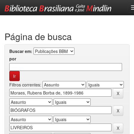
Skip
navigation
Página de busca
Buscar em:
por
Filtros correntes: