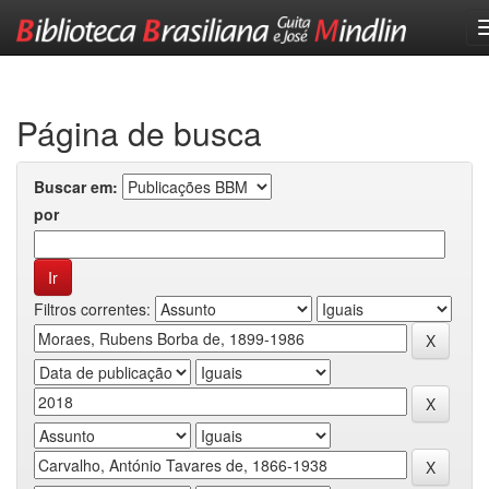
Skip
navigation
Página de busca
Buscar em:
por
Filtros correntes: