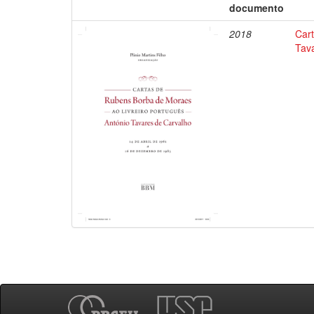
documento
2018
Car
Tav