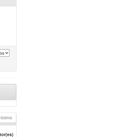
róximo
tor(es)