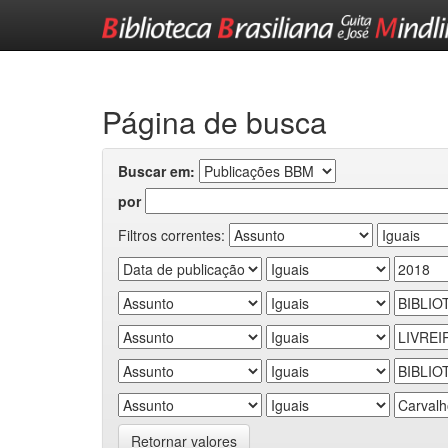
Skip
navigation
Página de busca
Buscar em:
por
Filtros correntes:
Retornar valores