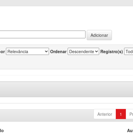
por
Ordenar
Registro(s)
Anterior
1
P
lo
Au