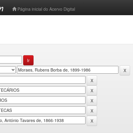
-->
Página inicial do Acervo Digital