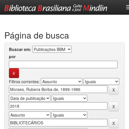
Skip
navigation
Página de busca
Buscar em:
por
Filtros correntes: