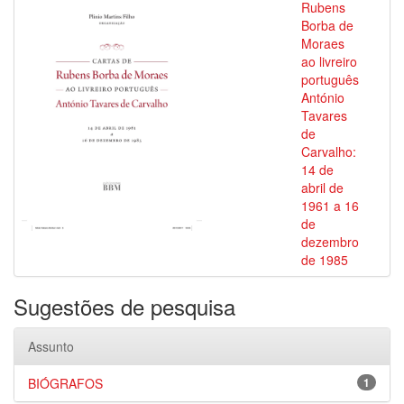
Rubens
Borba de
Moraes
ao livreiro
português
António
Tavares
de
Carvalho:
14 de
abril de
1961 a 16
de
dezembro
de 1985
Sugestões de pesquisa
Assunto
BIÓGRAFOS
1