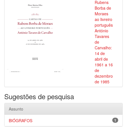
Rubens
Borba de
Moraes
ao livreiro
português
António
Tavares
de
Carvalho:
14 de
abril de
1961 a 16
de
dezembro
de 1985
Sugestões de pesquisa
Assunto
BIÓGRAFOS
1