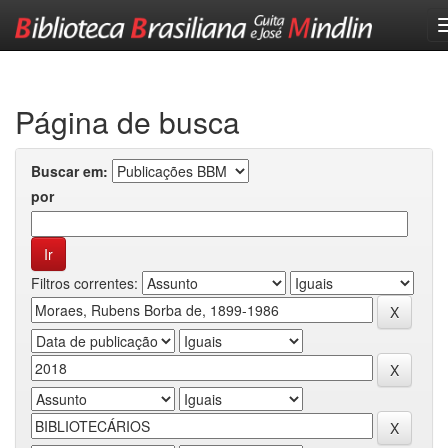
Skip
navigation
Página de busca
Buscar em:
por
Filtros correntes: