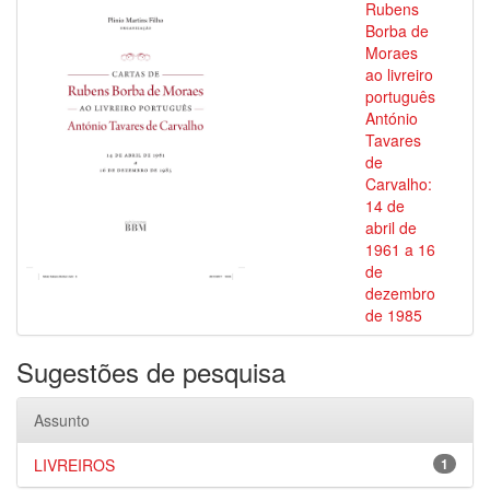
Rubens
Borba de
Moraes
ao livreiro
português
António
Tavares
de
Carvalho:
14 de
abril de
1961 a 16
de
dezembro
de 1985
Sugestões de pesquisa
Assunto
LIVREIROS
1