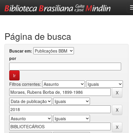
Skip
navigation
Página de busca
Buscar em:
por
Filtros correntes: