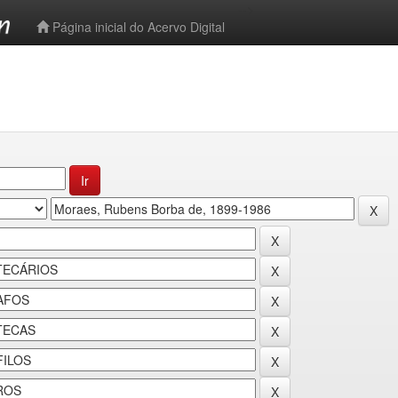
-->
Página inicial do Acervo Digital