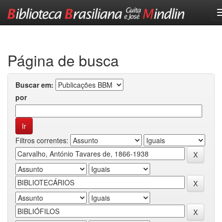
Skip
navigation
Página de busca
Buscar em:
por
Filtros correntes: