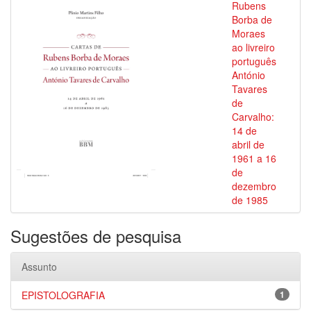
Rubens
Borba de
Moraes
ao livreiro
português
António
Tavares
de
Carvalho:
14 de
abril de
1961 a 16
de
dezembro
de 1985
Sugestões de pesquisa
Assunto
EPISTOLOGRAFIA
1