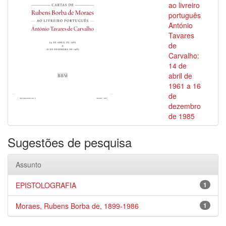
ao livreiro
português
António
Tavares
de
Carvalho:
14 de
abril de
1961 a 16
de
dezembro
de 1985
Sugestões de pesquisa
Assunto
EPISTOLOGRAFIA
1
Moraes, Rubens Borba de, 1899-1986
1