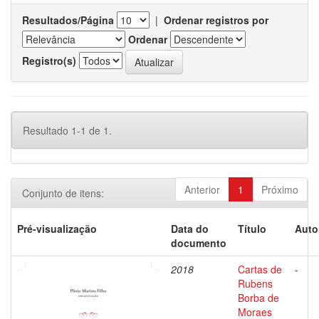
Resultados/Página
|
Ordenar registros por
Ordenar
Registro(s)
Resultado 1-1 de 1.
Anterior
1
Próximo
Conjunto de itens:
Pré-visualização
Data do
Título
Auto
documento
2018
Cartas de
-
Rubens
Borba de
Moraes