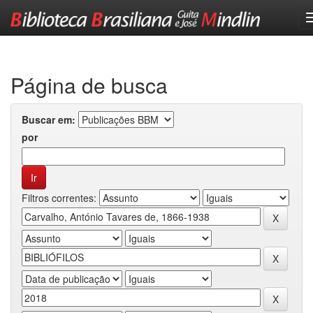
Skip
navigation
Página de busca
Buscar em:
por
Filtros correntes: