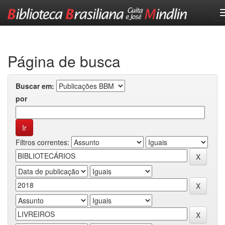
Skip
navigation
Página de busca
Buscar em:
por
Filtros correntes: