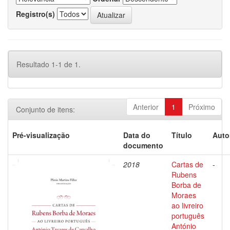
Registro(s)
Resultado 1-1 de 1.
Anterior
1
Próximo
Conjunto de itens:
Pré-visualização
Data do
Título
Auto
documento
2018
Cartas de
-
Rubens
Borba de
Moraes
ao livreiro
português
António