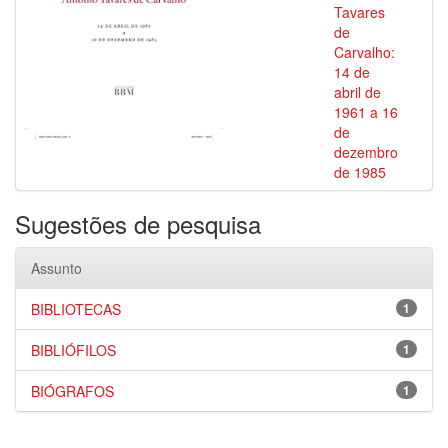
Tavares
de
Carvalho:
14 de
abril de
1961 a 16
de
dezembro
de 1985
Sugestões de pesquisa
Assunto
BIBLIOTECAS
1
BIBLIÓFILOS
1
BIÓGRAFOS
1