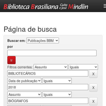
Skip
navigation
Página de busca
Buscar em:
por
Filtros correntes: