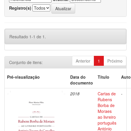
Registro(s)
Resultado 1-1 de 1.
Anterior
1
Próximo
Conjunto de itens:
Pré-visualização
Data do
Título
Auto
documento
2018
Cartas de
-
Rubens
Borba de
Moraes
ao livreiro
português
António