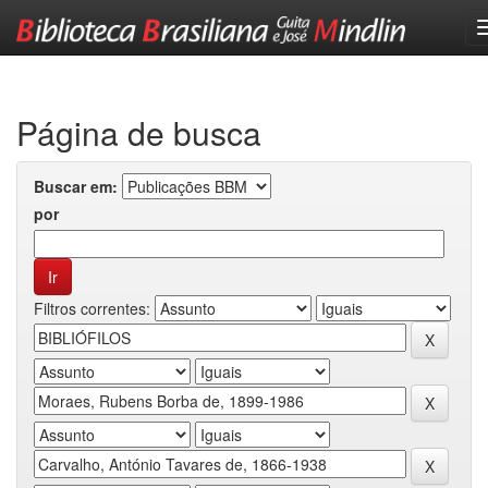
Skip
navigation
Página de busca
Buscar em:
por
Filtros correntes: