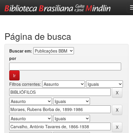
Skip
navigation
Página de busca
Buscar em:
por
Filtros correntes: