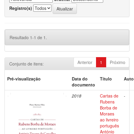
Registro(s)
Resultado 1-1 de 1.
Anterior
1
Próximo
Conjunto de itens:
Pré-visualização
Data do
Título
Auto
documento
2018
Cartas de
-
Rubens
Borba de
Moraes
ao livreiro
português
António