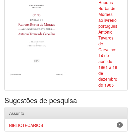
Rubens
Borba de
Moraes
ao livreiro
português
António
Tavares
de
Carvalho:
14 de
abril de
1961 a 16
de
dezembro
de 1985
Sugestões de pesquisa
Assunto
BIBLIOTECÁRIOS
1