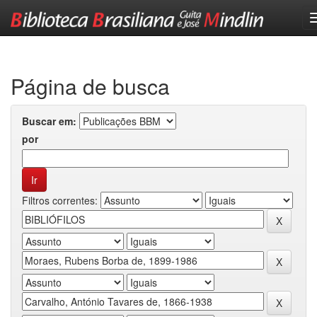
Skip
navigation
Página de busca
Buscar em:
por
Filtros correntes: