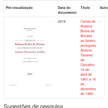
Pré-visualização
Data do
Título
Auto
documento
2018
Cartas de
-
Rubens
Borba de
Moraes
ao livreiro
português
António
Tavares
de
Carvalho:
14 de
abril de
1961 a 16
de
dezembro
de 1985
Sugestões de pesquisa