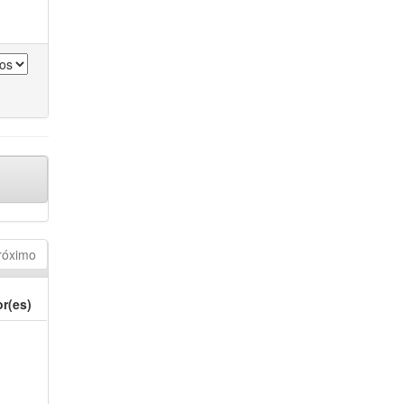
róximo
r(es)