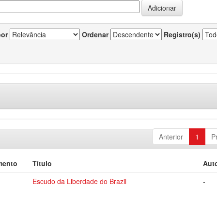
por
Ordenar
Registro(s)
Anterior
1
P
mento
Título
Auto
Escudo da Liberdade do Brazil
-