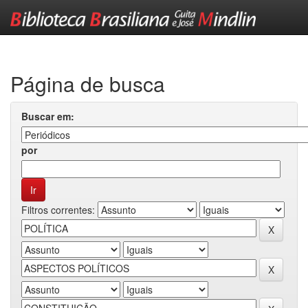
Skip
navigation
Página de busca
Buscar em:
por
Filtros correntes: