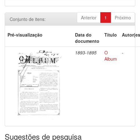
Anterior
1
Próximo
Conjunto de itens:
Pré-visualização
Data do
Título
Autor(es
documento
1893-1895
O
-
Album
Sugestões de pesquisa