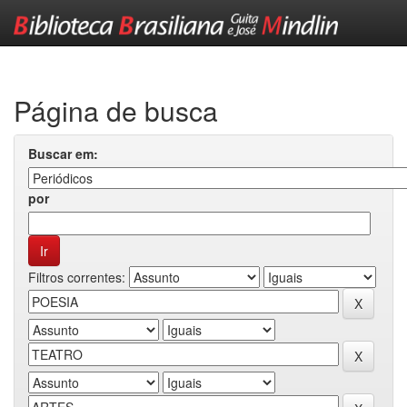
Skip
navigation
Página de busca
Buscar em:
por
Filtros correntes: