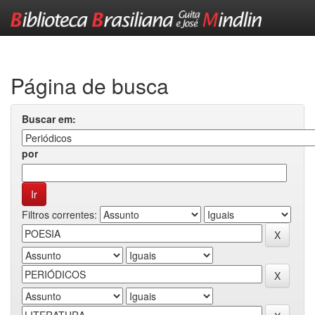
Skip
navigation
Página de busca
Buscar em:
por
Filtros correntes: