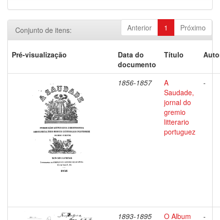
Anterior
1
Próximo
Conjunto de itens:
Pré-visualização
Data do
Título
Auto
documento
1856-1857
A
-
Saudade,
jornal do
gremio
litterario
portuguez
1893-1895
O Album
-