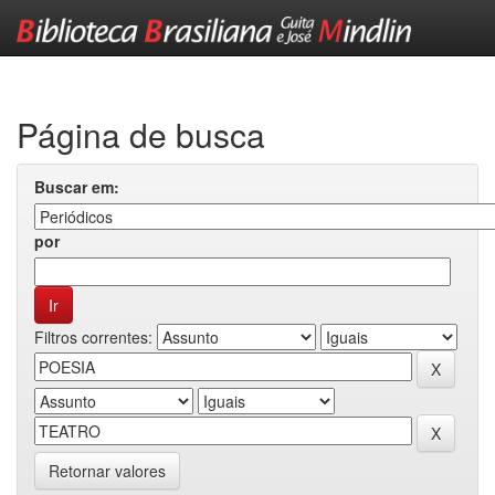
Skip
navigation
Página de busca
Buscar em:
por
Filtros correntes:
Retornar valores