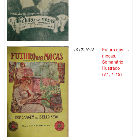
1917-1918
Futuro das
-
moças,
Semanário
Illustrado
(v.1, 1-19)