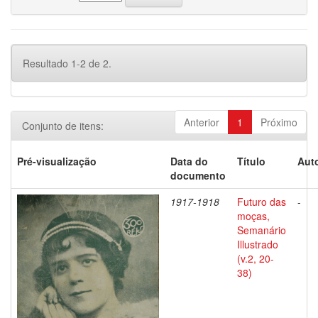
Resultado 1-2 de 2.
Anterior
1
Próximo
Conjunto de itens:
Pré-visualização
Data do
Título
Auto
documento
1917-1918
Futuro das
-
moças,
Semanário
Illustrado
(v.2, 20-
38)