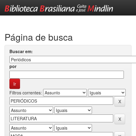
Skip
navigation
Página de busca
Buscar em:
por
Filtros correntes: