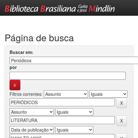
Skip
navigation
Página de busca
Buscar em:
por
Filtros correntes: