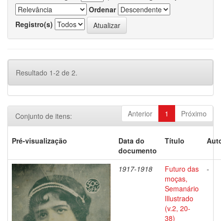
Ordenar
Registro(s)
Resultado 1-2 de 2.
Anterior
1
Próximo
Conjunto de itens:
Pré-visualização
Data do
Título
Auto
documento
1917-1918
Futuro das
-
moças,
Semanário
Illustrado
(v.2, 20-
38)