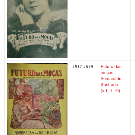
1917-1918
Futuro das
-
moças,
Semanário
Illustrado
(v.1, 1-19)