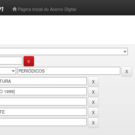
-->
Página inicial do Acervo Digital