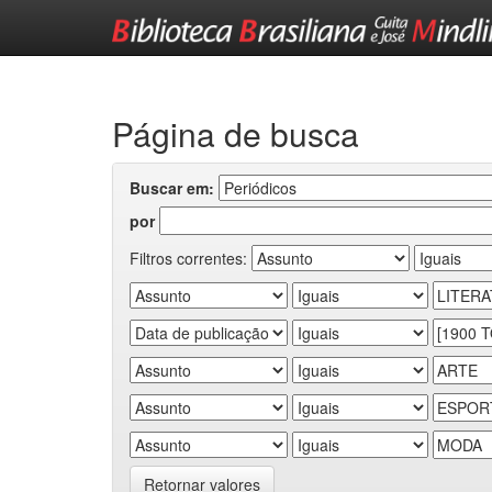
Skip
navigation
Página de busca
Buscar em:
por
Filtros correntes:
Retornar valores