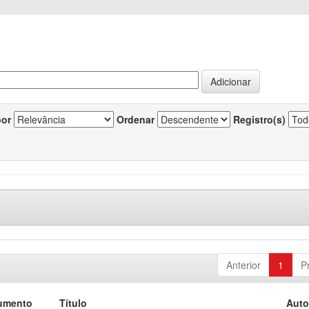
por
Ordenar
Registro(s)
Anterior
1
P
umento
Título
Auto