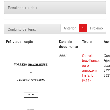
Resultado 1-1 de 1.
Anterior
1
Próximo
Conjunto de itens:
Pré-visualização
Data do
Título
Aut
documento
2001
Correio
Cos
braziliense,
Hipó
ou o
Jos
armazém
177
literario
182
(v.11)