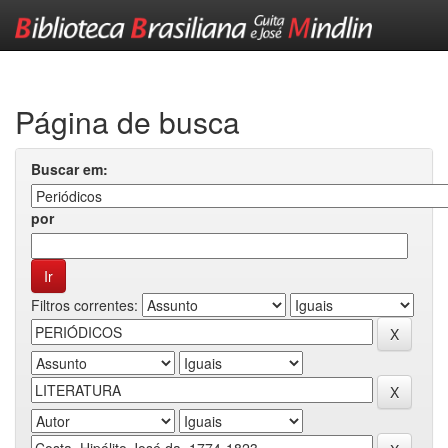
Skip
navigation
Página de busca
Buscar em:
por
Filtros correntes: