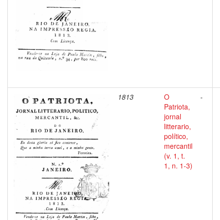
1813
O
-
Patriota,
jornal
litterario,
político,
mercantil
(v. 1, t.
1, n. 1-3)