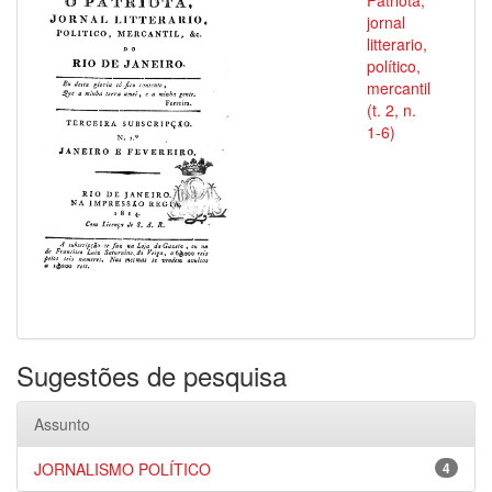
Patriota,
jornal
litterario,
político,
mercantil
(t. 2, n.
1-6)
Sugestões de pesquisa
Assunto
JORNALISMO POLÍTICO
4