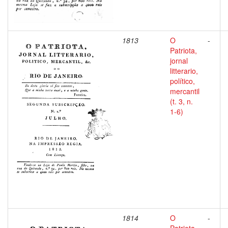
1813
O
-
Patriota,
jornal
litterario,
político,
mercantil
(t. 3, n.
1-6)
1814
O
-