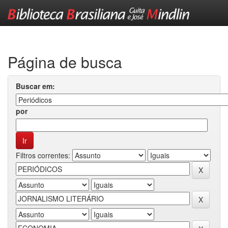
Skip
navigation
Página de busca
Buscar em:
por
Filtros correntes: