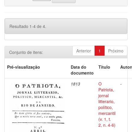
Resultado 1-4 de 4.
Anterior
1
Próximo
Conjunto de itens:
Pré-visualização
Data do
Título
Autor
documento
1813
O
-
Patriota,
jornal
litterario,
político,
mercantil
(v. 1, t.
2, n. 4-6)