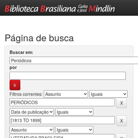
Skip
navigation
Página de busca
Buscar em:
por
Filtros correntes: