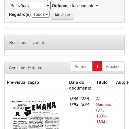
Ordenar
Registro(s)
Resultado 1-4 de 4.
Anterior
1
Próximo
Conjunto de itens:
Pré-visualização
Data do
Título
Autor(
documento
1885-1888;
A
-
1893-1894
Semana
(v.4,
1893-
1894)