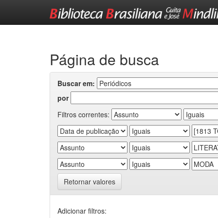
Skip
navigation
Página de busca
Buscar em:
por
Filtros correntes:
Retornar valores
Adicionar filtros: