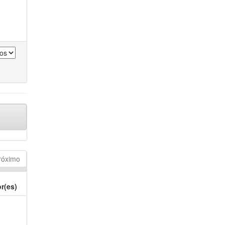
róximo
r(es)