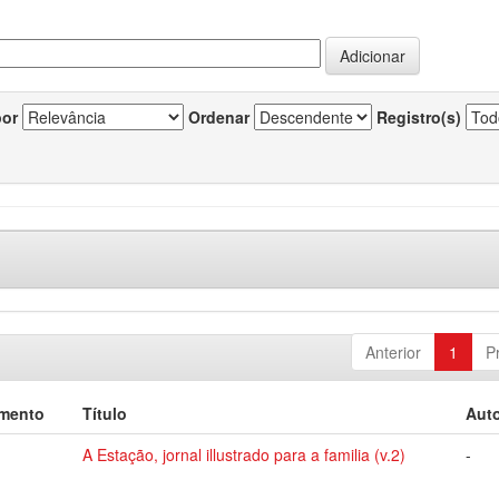
por
Ordenar
Registro(s)
Anterior
1
P
umento
Título
Auto
A Estação, jornal illustrado para a familia (v.2)
-