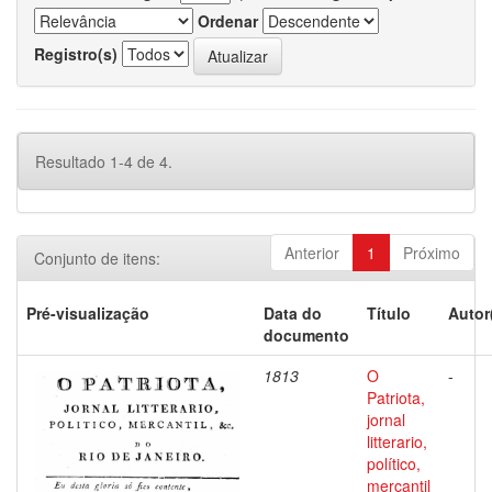
Ordenar
Registro(s)
Resultado 1-4 de 4.
Anterior
1
Próximo
Conjunto de itens:
Pré-visualização
Data do
Título
Autor
documento
1813
O
-
Patriota,
jornal
litterario,
político,
mercantil