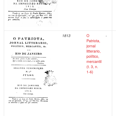
1813
O
-
Patriota,
jornal
litterario,
político,
mercantil
(t. 3, n.
1-6)