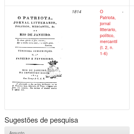
1814
O
-
Patriota,
jornal
litterario,
político,
mercantil
(t. 2, n.
1-6)
Sugestões de pesquisa
Assunto