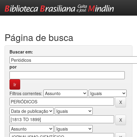
Skip
navigation
Página de busca
Buscar em:
por
Filtros correntes: