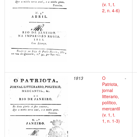
(v. 1, t.
2, n. 4-6)
1813
O
-
Patriota,
jornal
litterario,
político,
mercantil
(v. 1, t.
1, n. 1-3)