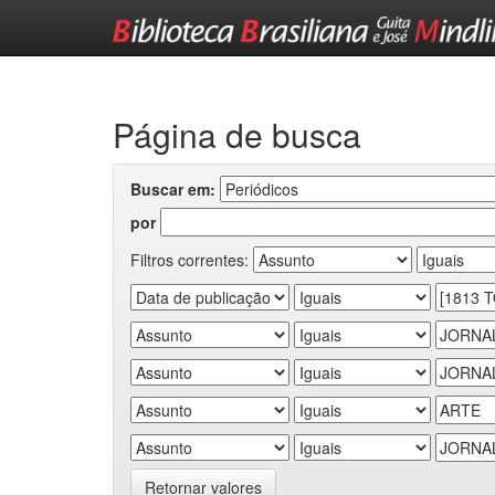
Skip
navigation
Página de busca
Buscar em:
por
Filtros correntes:
Retornar valores