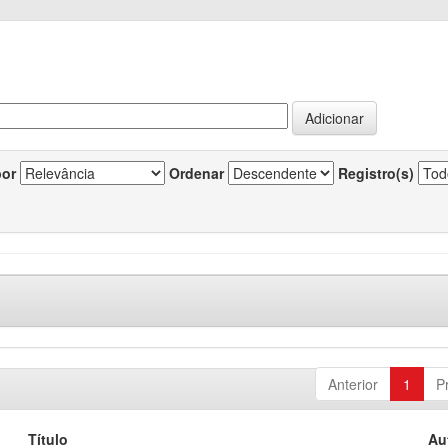
por
Ordenar
Registro(s)
Anterior
1
P
Título
Au