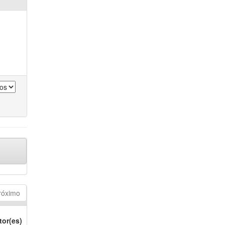
róximo
tor(es)