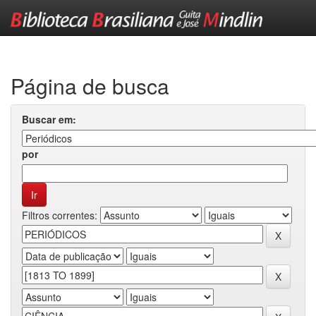
Skip
navigation
Página de busca
Buscar em:
por
Filtros correntes: