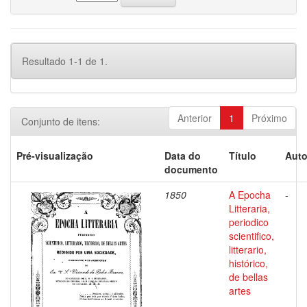
Resultado 1-1 de 1.
Anterior
1
Próximo
Conjunto de itens:
Pré-visualização
Data do
Título
Auto
documento
1850
A Epocha
-
Litteraria,
periodico
scientifico,
litterario,
histórico,
de bellas
artes