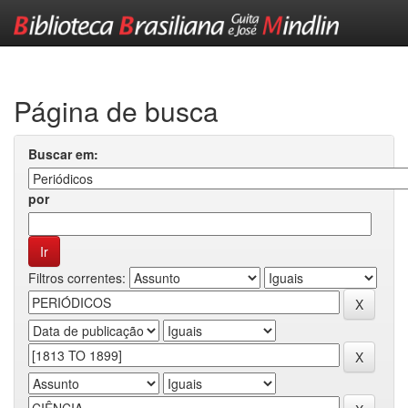
Skip
navigation
Página de busca
Buscar em:
por
Filtros correntes: