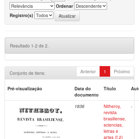
Ordenar
Registro(s)
Resultado 1-2 de 2.
Anterior
1
Próximo
Conjunto de itens:
Pré-visualização
Data do
Título
Aut
documento
1836
Nitheroy,
-
revista
brasiliense,
sciencias,
letras e
artes (f.2)