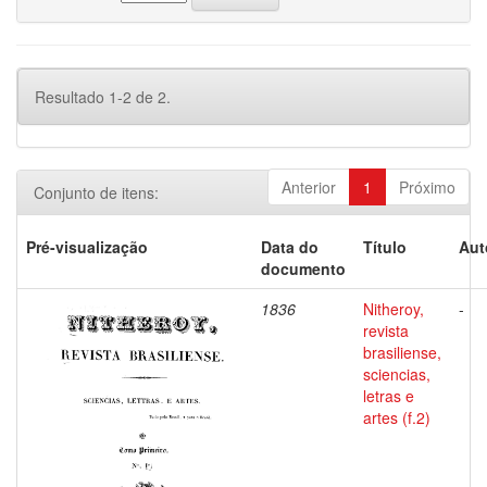
Resultado 1-2 de 2.
Anterior
1
Próximo
Conjunto de itens:
Pré-visualização
Data do
Título
Aut
documento
1836
Nitheroy,
-
revista
brasiliense,
sciencias,
letras e
artes (f.2)