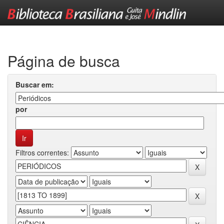
Skip
navigation
Página de busca
Buscar em:
por
Filtros correntes: