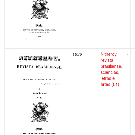
1836
Nitheroy,
-
revista
brasiliense,
sciencias,
letras e
artes (f.1)