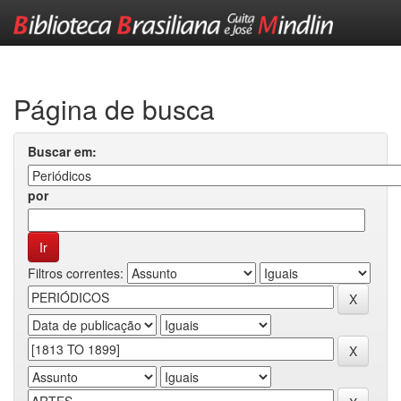
Skip
navigation
Página de busca
Buscar em:
por
Filtros correntes: