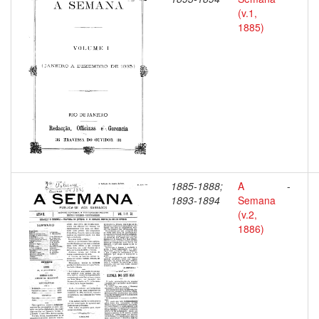
(v.1,
1885)
1885-1888;
A
-
1893-1894
Semana
(v.2,
1886)