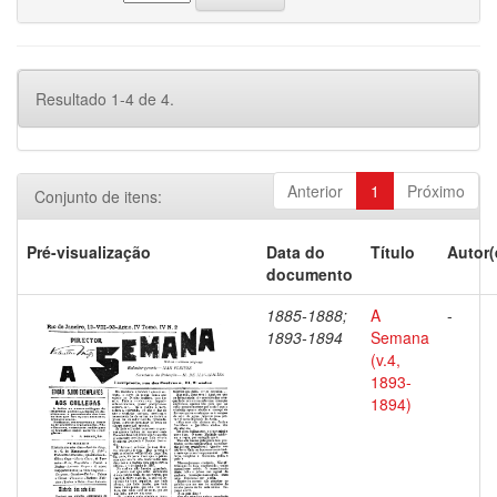
Resultado 1-4 de 4.
Anterior
1
Próximo
Conjunto de itens:
Pré-visualização
Data do
Título
Autor(
documento
1885-1888;
A
-
1893-1894
Semana
(v.4,
1893-
1894)