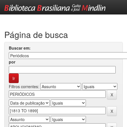
Skip
navigation
Página de busca
Buscar em:
por
Filtros correntes: