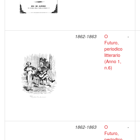
1862-1863
O
-
Futuro,
periodico
litterario
(Anno 1,
n.6)
1862-1863
O
-
Futuro,
periodico