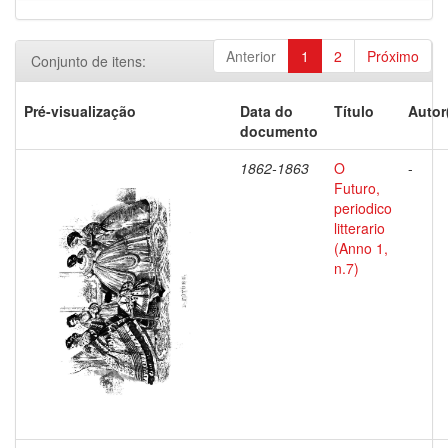
Anterior
1
2
Próximo
Conjunto de itens:
Pré-visualização
Data do
Título
Autor
documento
1862-1863
O
-
Futuro,
periodico
litterario
(Anno 1,
n.7)