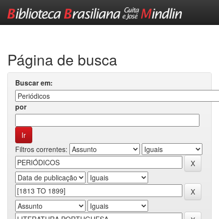
Skip
navigation
Página de busca
Buscar em:
por
Filtros correntes: