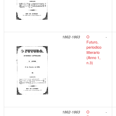
1862-1863
O
-
Futuro,
periodico
litterario
(Anno 1,
n.3)
1862-1863
O
-