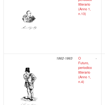
litterario
(Anno 1,
n.13)
1862-1863
O
-
Futuro,
periodico
litterario
(Anno 1,
n.4)