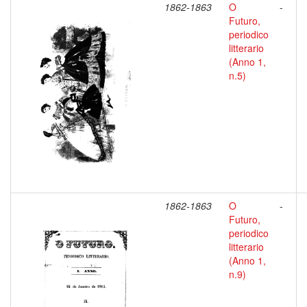
1862-1863
O
-
Futuro,
periodico
litterario
(Anno 1,
n.5)
1862-1863
O
-
Futuro,
periodico
litterario
(Anno 1,
n.9)