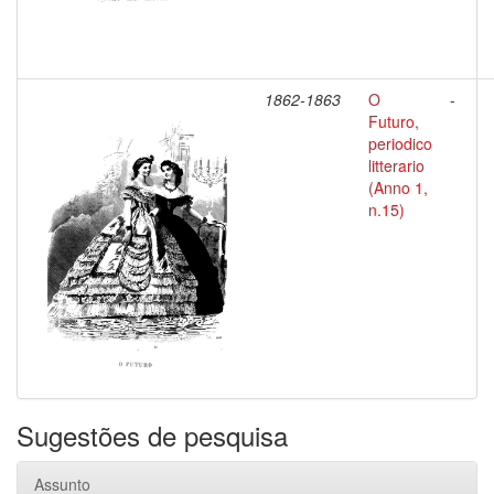
1862-1863
O
-
Futuro,
periodico
litterario
(Anno 1,
n.15)
Sugestões de pesquisa
Assunto