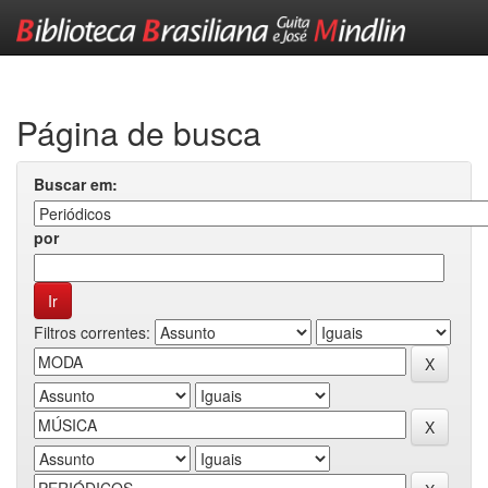
Skip
navigation
Página de busca
Buscar em:
por
Filtros correntes: