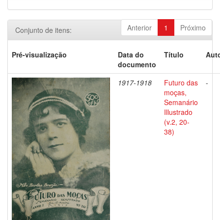
Anterior
1
Próximo
Conjunto de itens:
Pré-visualização
Data do
Título
Auto
documento
1917-1918
Futuro das
-
moças,
Semanário
Illustrado
(v.2, 20-
38)