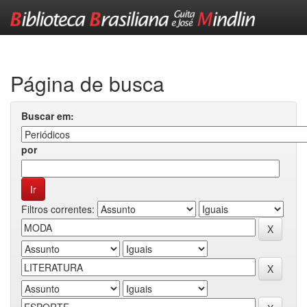
Skip
navigation
Página de busca
Buscar em:
por
Filtros correntes: