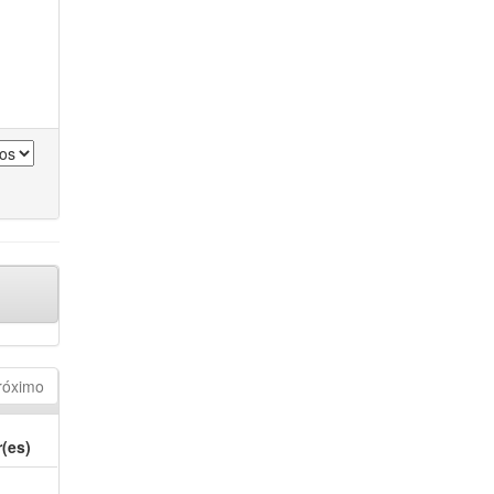
róximo
(es)