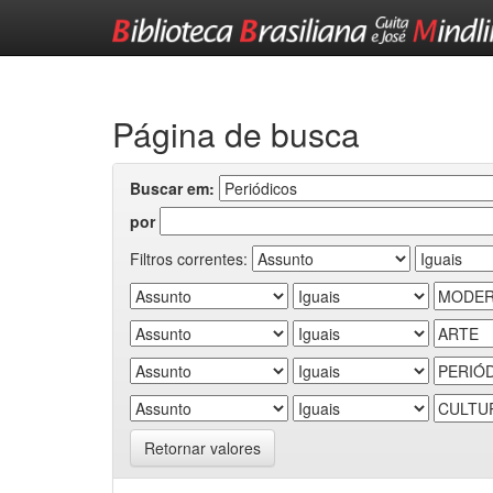
Skip
navigation
Página de busca
Buscar em:
por
Filtros correntes:
Retornar valores