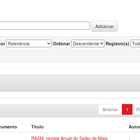
por
Ordenar
Registro(s)
Anterior
1
P
cumento
Título
Autor
RASM, revista Anual do Salão de Maio
-