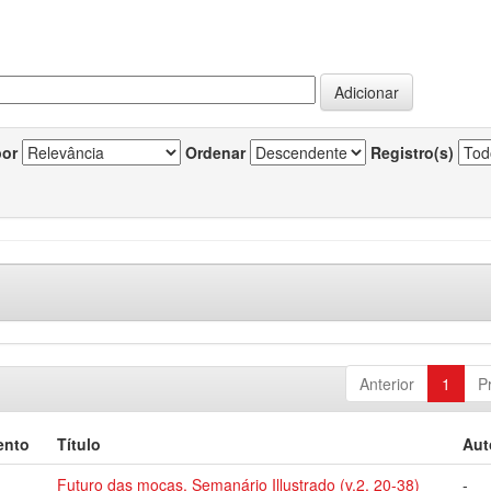
por
Ordenar
Registro(s)
Anterior
1
P
ento
Título
Aut
Futuro das moças, Semanário Illustrado (v.2, 20-38)
-