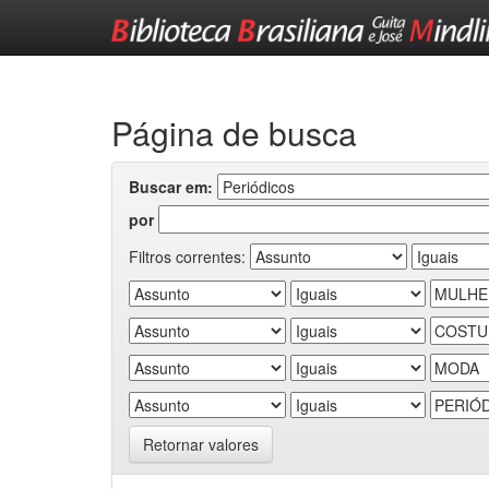
Skip
navigation
Página de busca
Buscar em:
por
Filtros correntes:
Retornar valores