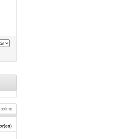
róximo
or(es)