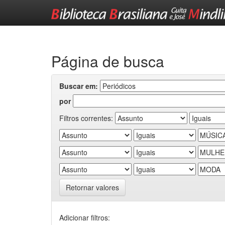
Skip
navigation
Página de busca
Buscar em:
por
Filtros correntes:
Retornar valores
Adicionar filtros: