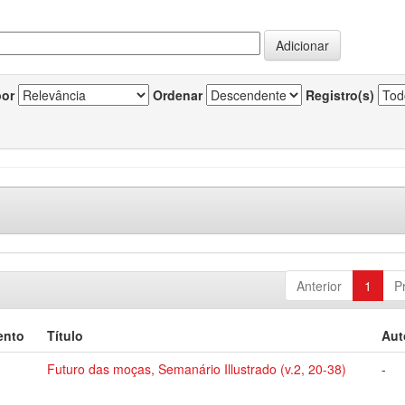
por
Ordenar
Registro(s)
Anterior
1
P
ento
Título
Aut
Futuro das moças, Semanário Illustrado (v.2, 20-38)
-