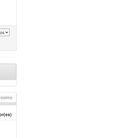
róximo
or(es)