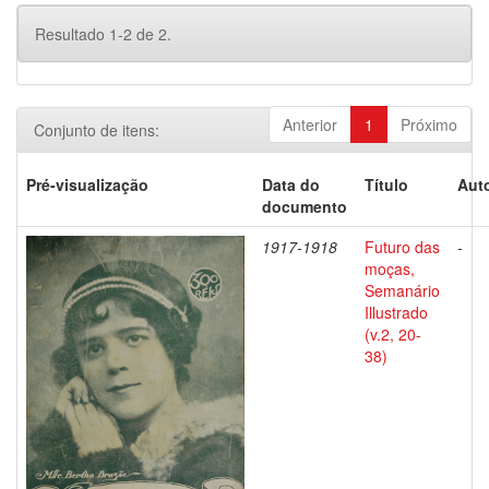
Resultado 1-2 de 2.
Anterior
1
Próximo
Conjunto de itens:
Pré-visualização
Data do
Título
Auto
documento
1917-1918
Futuro das
-
moças,
Semanário
Illustrado
(v.2, 20-
38)