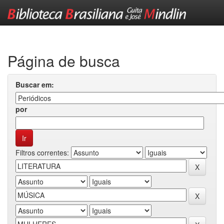
Skip
navigation
Página de busca
Buscar em:
por
Filtros correntes: