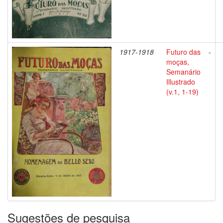
1917-1918
Futuro das
-
moças,
Semanário
Illustrado
(v.1, 1-19)
Sugestões de pesquisa