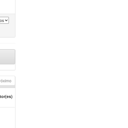
róximo
tor(es)