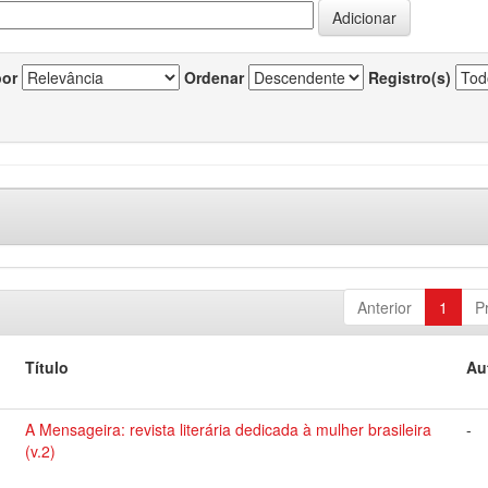
por
Ordenar
Registro(s)
Anterior
1
P
Título
Au
A Mensageira: revista literária dedicada à mulher brasileira
-
(v.2)