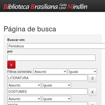
Skip
navigation
Página de busca
Buscar em:
por
Filtros correntes: