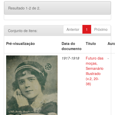
Resultado 1-2 de 2.
Anterior
1
Próximo
Conjunto de itens:
Pré-visualização
Data do
Título
Auto
documento
1917-1918
Futuro das
-
moças,
Semanário
Illustrado
(v.2, 20-
38)