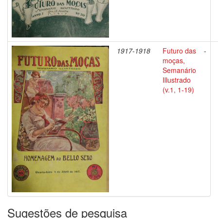
1917-1918
Futuro das
-
moças,
Semanário
Illustrado
(v.1, 1-19)
Sugestões de pesquisa