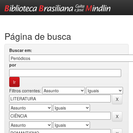
Skip
navigation
Página de busca
Buscar em:
por
Filtros correntes: